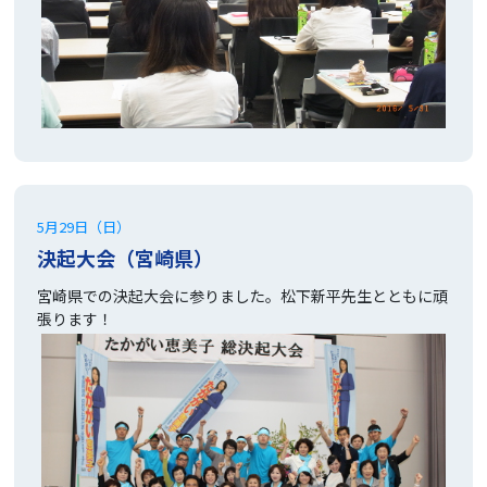
・たかがい恵美子の執筆活動
・未来を創る会通信
・アンフィニ
・自民党女性局機関誌りぶる
●
後援会入会のお願い
5月29日（日）
決起大会（宮崎県）
・支援者からのメッセージ
宮崎県での決起大会に参りました。松下新平先生とともに頑
・みなさまからの声
張ります！
●
党員募集
●
個⼈情報の取り扱い
●
お問い合わせ
●
リンク