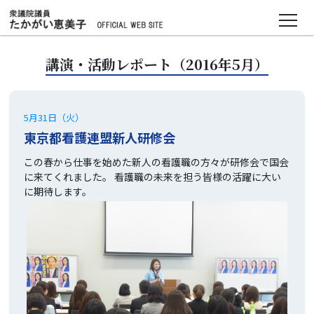
●
ＴＯＰ
講演・活動レポート（2016年5月）
●
プロフィール
・素顔
5月31日（火）
東京都看護連盟新人研修会
●
基本理念・政策
この春から仕事を始めた新人の看護職の方々が研修会で国会
●
活動報告
に来てくれました。 看護職の未来を担う皆様の活躍に大い
に期待します。
・国会質問
・過去の講演・活動レポート
・風興
（かぜおこし）
プロジェクト
・マンスリー活動報告
・たかがい恵美子チャンネル