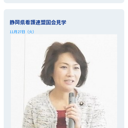
・たかがい恵美子の執筆活動
静岡県看護連盟国会見学
・未来を創る会通信
11月27日（火）
・アンフィニ
・自民党女性局機関誌りぶる
●
後援会入会のお願い
・支援者からのメッセージ
・みなさまからの声
●
党員募集
●
個⼈情報の取り扱い
●
お問い合わせ
●
リンク