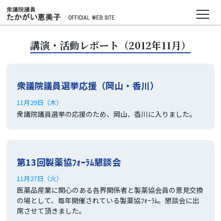
●
ＴＯＰ
講演・活動レポート（2012年11月）
●
プロフィール
・素顔
衆議院議員選挙応援（岡山・香川）
●
基本理念・政策
11月29日（木）
衆議院議員選挙の応援のため、岡山、香川に入りました。
●
活動報告
・国会質問
・過去の講演・活動レポート
第13回製薬協ﾌｫｰﾗﾑ懇談会
11月27日（火）
・風興
（かぜおこし）
プロジェクト
医薬品産業に関心のある各界関係者と製薬協会員の意見交換
・マンスリー活動報告
の場として、毎年開催されている製薬協ﾌｫｰﾗﾑ。懇談会に出
席させて頂きました。
・たかがい恵美子チャンネル