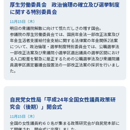
厚生労働委員会 政治倫理の確立及び選挙制度
に関する特別委員会
11月15日（木）
明日の衆議院解散に向けて慌ただしさの増す国会。
参議院の厚生労働委員会では、国民年金法一部改正法案及び
年金生活者支援給付金支給に関する法律案の年金関係2法案
について、政治倫理・選挙制度特別委員会では、公職選挙法
一部改正法案及び衆議院小選挙区選出議員の選挙区間におけ
る人口較差を緊急に是正するための公職選挙法及び衆議院議
員選挙区画定審議会設置法の一部改正法案の採択を行いまし
た。
自民党女性局「平成24年全国女性議員政策研
究会（後期）」開会式
11月15日（木）
全国の女性議員約６０名が集まる政策研究会が自民党本部に
て開催され、開会式に出席しました。