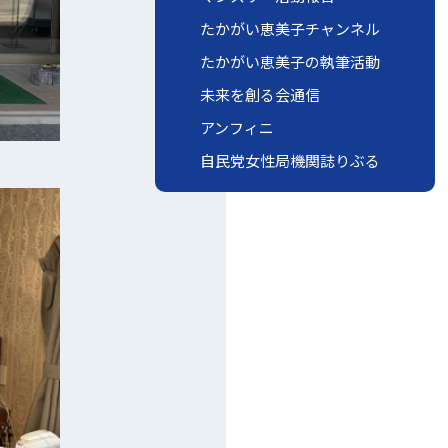
たかがい恵美子チャンネル
たかがい恵美子の執筆活動
未来を創る会通信
アンフィニ
自民党女性局機関誌りぶる