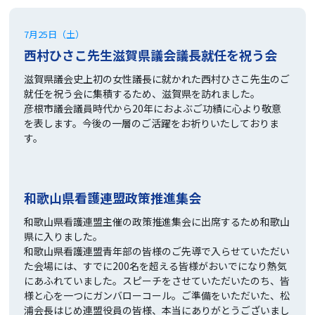
7月25日（土）
西村ひさこ先生滋賀県議会議長就任を祝う会
滋賀県議会史上初の女性議長に就かれた西村ひさこ先生のご
就任を祝う会に集積するため、滋賀県を訪れました。
彦根市議会議員時代から20年におよぶご功績に心より敬意
を表します。今後の一層のご活躍をお祈りいたしておりま
す。
和歌山県看護連盟政策推進集会
和歌山県看護連盟主催の政策推進集会に出席するため和歌山
県に入りました。
和歌山県看護連盟青年部の皆様のご先導で入らせていただい
た会場には、すでに200名を超える皆様がおいでになり熱気
にあふれていました。スピーチをさせていただいたのち、皆
様と心を一つにガンバローコール。ご準備をいただいた、松
浦会長はじめ連盟役員の皆様、本当にありがとうございまし