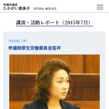
●
ＴＯＰ
講演・活動レポート（2015年7月）
●
プロフィール
・素顔
7月30日（木）
参議院厚生労働委員会答弁
●
基本理念・政策
●
活動報告
・国会質問
・過去の講演・活動レポート
・風興
（かぜおこし）
プロジェクト
・マンスリー活動報告
・たかがい恵美子チャンネル