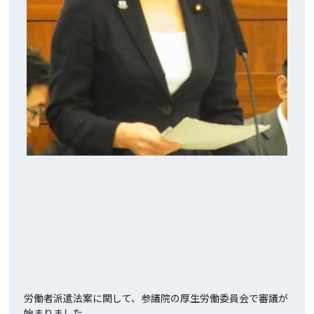
・たかがい恵美子の執筆活動
・未来を創る会通信
・アンフィニ
・自民党女性局機関誌りぶる
●
後援会入会のお願い
・支援者からのメッセージ
・みなさまからの声
●
党員募集
●
個⼈情報の取り扱い
●
お問い合わせ
労働者派遣法案に関して、参議院の厚生労働委員会で審議が
●
リンク
始まりました。