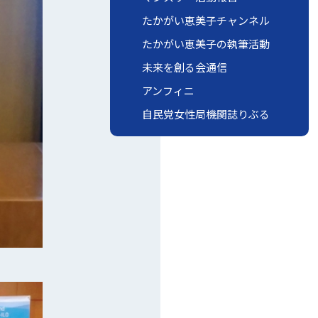
たかがい恵美子チャンネル
たかがい恵美子の執筆活動
未来を創る会通信
アンフィニ
自民党女性局機関誌りぶる