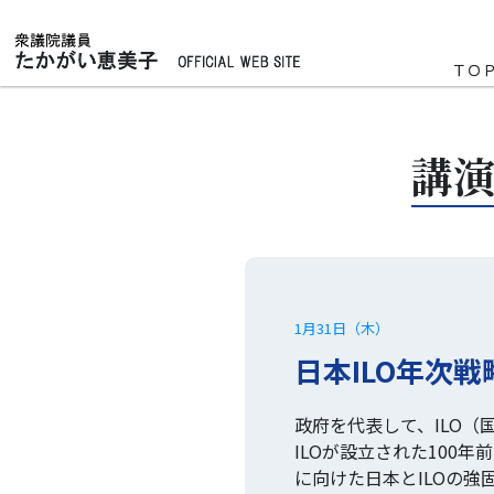
ＴＯ
講演
1月31日（木）
日本ILO年次戦
政府を代表して、ILO
ILOが設立された100
に向けた日本とILOの